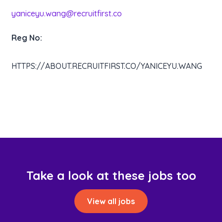
yaniceyu.wang@recruitfirst.co
Reg No:
HTTPS://ABOUT.RECRUITFIRST.CO/YANICEYU.WANG
Take a look at these jobs too
View all jobs