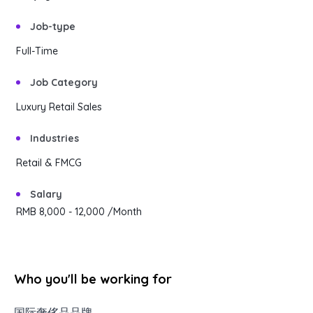
Content Library
En
简
繁
ID
한국어
Job-type
Full-Time
Job Category
Luxury Retail Sales
Industries
Retail & FMCG
Salary
RMB 8,000
- 12,000
/Month
Who you'll be working for
国际奢侈品品牌