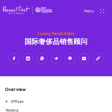
Menu
Close
Luxury Retail Sales
Home
国际奢侈品销售顾问
Employer
Job Seekers
About Us
Join Us
Overview
Contact Us
Offices
Nanjing